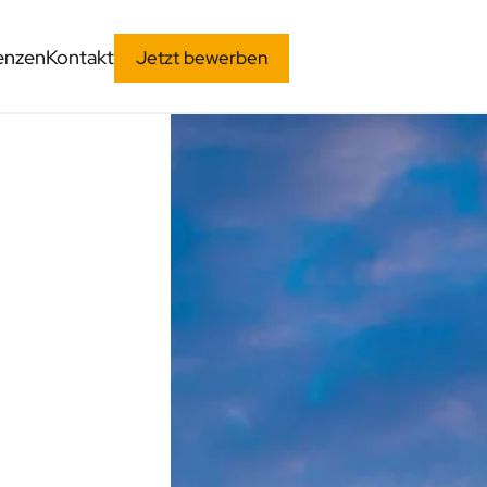
enzen
Kontakt
Jetzt bewerben
technik
nd
le