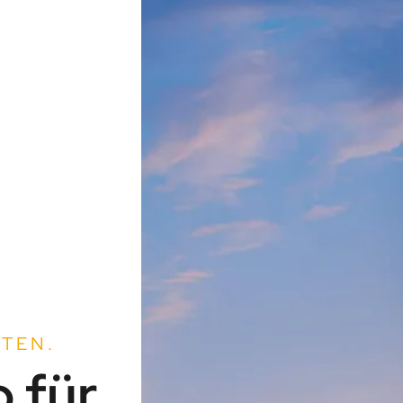
ITEN.
 für