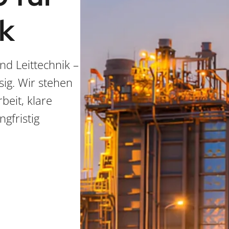
ik
nd Leittechnik –
ig. Wir stehen
eit, klare
gfristig