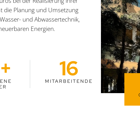
os bei der Realisierung ihrer
mt die Planung und Umsetzung
r Wasser- und Abwassertechnik,
rneuerbaren Energien.
+
16
DENE
MITARBEITENDE
ER