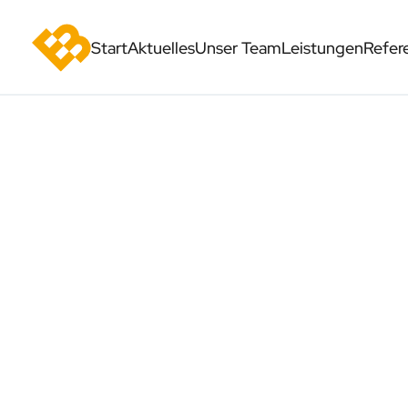
Start
Aktuelles
Unser Team
Leistungen
Refer
Karriere
Fachplanung Elektro
Automatisierungs- u
Steuerungstechnik
Spezialisierte
Fachleistungen
Präzision durch digita
Werkzeuge