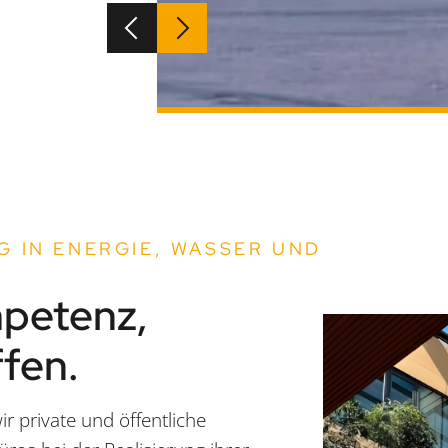
 IN ENERGIE, WASSER UND
petenz,
ffen.
r private und öffentliche